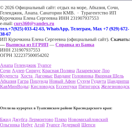
©
2026
Официальный сайт: отдых на море, Абхазия, Сочи,
Геленджик, Анапа. Санатории КМВ.
·
Турагентство ИП
Курочкина Елена Сергеевна ИНН 231907937553
e-mail:
curs360@yandex.ru
тел.+7(925) 033-42-63, WhatsApp, Телеграм, Max +7 (929) 672-
38-67
ИП Курочкина Елена Сергеевна (официальный сайт).
Скачать:
—
Выписка из ЕГРИП
—
Справка из Банка
ИНН 231907937553
ОГРН 322237500054202
Анапа
Геленджик
Туапсе
Сочи
Адлер
Сириус
Красная Поляна
Лазаревское
Лоо
Кудепста
Хоста
Дагомыс
Вардане
Головинка
Якорная Щель
Абхазия
Гагра
Пицунда
Новый Афон
Сухум
Гудаута
Цандрипш
КавМинВоды
:
Кисловодск
Ессентуки
Пятигорск
Железноводск
Отели на курортах в Туапсинском районе Краснодарского края:
Бжид
Джубга
Лермонтово
Пляхо
Новомихайловский
Ольгинка
Небуг
Агой
Туапсе
Дедеркой
Шепси