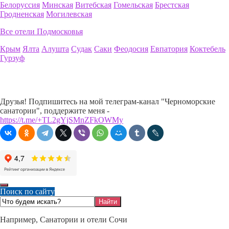
Белоруссия
Минская
Витебская
Гомельская
Брестская
Гродненская
Могилевская
Все отели Подмосковья
Крым
Ялта
Алушта
Судак
Саки
Феодосия
Евпатория
Коктебель
Гурзуф
Друзья! Подпишитесь на мой телеграм-канал "Черноморские
санатории", поддержите меня -
https://t.me/+TL2gYjSMnZFkOWMy
Поиск по сайту
Например,
Санатории и отели Сочи