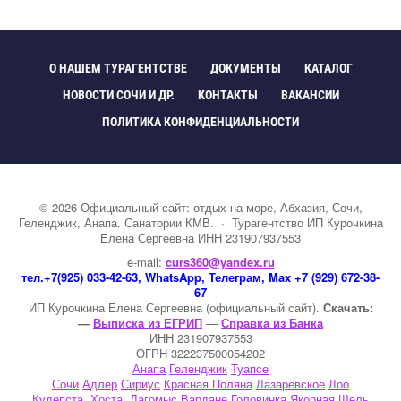
О НАШЕМ ТУРАГЕНТСТВЕ
ДОКУМЕНТЫ
КАТАЛОГ
НОВОСТИ СОЧИ И ДР.
КОНТАКТЫ
ВАКАНСИИ
ПОЛИТИКА КОНФИДЕНЦИАЛЬНОСТИ
©
2026
Официальный сайт: отдых на море, Абхазия, Сочи,
Геленджик, Анапа. Санатории КМВ.
·
Турагентство ИП Курочкина
Елена Сергеевна ИНН 231907937553
e-mail:
curs360@yandex.ru
тел.+7(925) 033-42-63, WhatsApp, Телеграм, Max +7 (929) 672-38-
67
ИП Курочкина Елена Сергеевна (официальный сайт).
Скачать:
—
Выписка из ЕГРИП
—
Справка из Банка
ИНН 231907937553
ОГРН 322237500054202
Анапа
Геленджик
Туапсе
Сочи
Адлер
Сириус
Красная Поляна
Лазаревское
Лоо
Кудепста
Хоста
Дагомыс
Вардане
Головинка
Якорная Щель