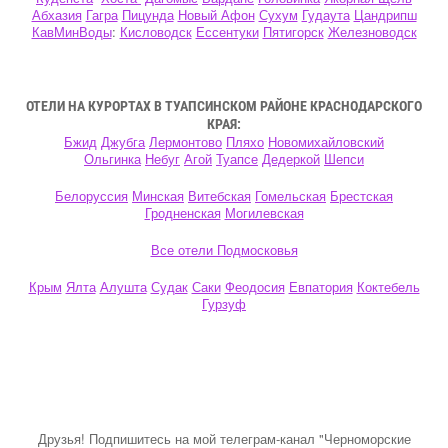
Абхазия
Гагра
Пицунда
Новый Афон
Сухум
Гудаута
Цандрипш
КавМинВоды
:
Кисловодск
Ессентуки
Пятигорск
Железноводск
ОТЕЛИ НА КУРОРТАХ В ТУАПСИНСКОМ РАЙОНЕ КРАСНОДАРСКОГО
КРАЯ:
Бжид
Джубга
Лермонтово
Пляхо
Новомихайловский
Ольгинка
Небуг
Агой
Туапсе
Дедеркой
Шепси
Белоруссия
Минская
Витебская
Гомельская
Брестская
Гродненская
Могилевская
Все отели Подмосковья
Крым
Ялта
Алушта
Судак
Саки
Феодосия
Евпатория
Коктебель
Гурзуф
Друзья! Подпишитесь на мой телеграм-канал "Черноморские