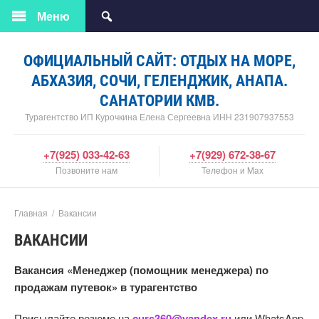
Меню
ОФИЦИАЛЬНЫЙ САЙТ: ОТДЫХ НА МОРЕ,
АБХАЗИЯ, СОЧИ, ГЕЛЕНДЖИК, АНАПА.
САНАТОРИИ КМВ.
Турагентство ИП Курочкина Елена Сергеевна ИНН 231907937553
+7(925) 033-42-63
+7(929) 672-38-67
Позвоните нам
Телефон и Max
Главная
/
Вакансии
ВАКАНСИИ
Вакансия «Менеджер (помощник менеджера) по
продажам путевок» в турагентство
Присылайте резюме на
curs360@yandex.ru
или WhatsApp