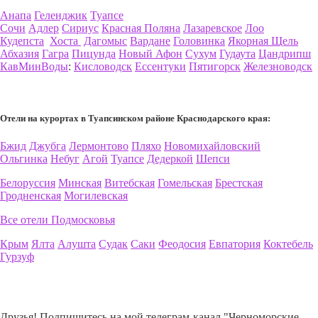
Анапа
Геленджик
Туапсе
Сочи
Адлер
Сириус
Красная Поляна
Лазаревское
Лоо
Кудепста
Хоста
Дагомыс
Вардане
Головинка
Якорная Щель
Абхазия
Гагра
Пицунда
Новый Афон
Сухум
Гудаута
Цандрипш
КавМинВоды
:
Кисловодск
Ессентуки
Пятигорск
Железноводск
Отели на курортах в Туапсинском районе Краснодарского края:
Бжид
Джубга
Лермонтово
Пляхо
Новомихайловский
Ольгинка
Небуг
Агой
Туапсе
Дедеркой
Шепси
Белоруссия
Минская
Витебская
Гомельская
Брестская
Гродненская
Могилевская
Все отели Подмосковья
Крым
Ялта
Алушта
Судак
Саки
Феодосия
Евпатория
Коктебель
Гурзуф
Друзья! Подпишитесь на мой телеграм-канал "Черноморские