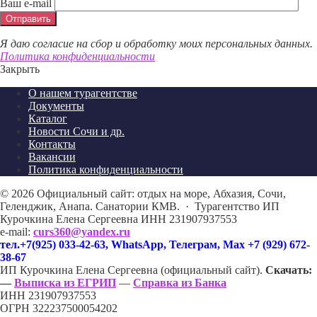
Ваш e-mail
Я даю согласие на сбор и обработку моих персональных данных.
Политика конфиденциальности
Закрыть
О нашем турагентстве
Документы
Каталог
Новости Сочи и др.
Контакты
Вакансии
Политика конфиденциальности
©
2026
Официальный сайт: отдых на море, Абхазия, Сочи,
Геленджик, Анапа. Санатории КМВ.
·
Турагентство ИП
Курочкина Елена Сергеевна ИНН 231907937553
e-mail:
curs360@yandex.ru
тел.+7(925) 033-42-63, WhatsApp, Телеграм, Max +7 (929) 672-
38-67
ИП Курочкина Елена Сергеевна (официальный сайт).
Скачать:
—
Выписка из ЕГРИП
—
Справка из Банка
ИНН 231907937553
ОГРН 322237500054202