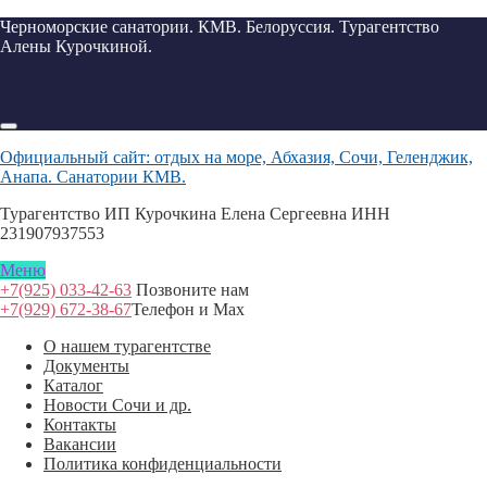
Черноморские санатории. КМВ. Белоруссия. Турагентство
Алены Курочкиной.
Официальный сайт: отдых на море, Абхазия, Сочи, Геленджик,
Анапа. Санатории КМВ.
Турагентство ИП Курочкина Елена Сергеевна ИНН
231907937553
Меню
+7(925) 033-42-63
Позвоните нам
+7(929) 672-38-67
Телефон и Max
О нашем турагентстве
Документы
Каталог
Новости Сочи и др.
Контакты
Вакансии
Политика конфиденциальности