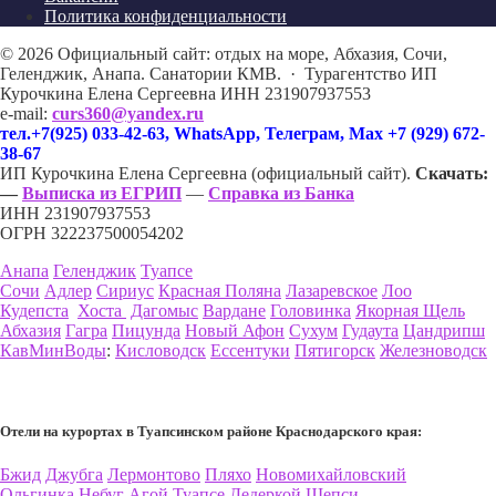
Политика конфиденциальности
©
2026
Официальный сайт: отдых на море, Абхазия, Сочи,
Геленджик, Анапа. Санатории КМВ.
·
Турагентство ИП
Курочкина Елена Сергеевна ИНН 231907937553
e-mail:
curs360@yandex.ru
тел.+7(925) 033-42-63, WhatsApp, Телеграм, Max +7 (929) 672-
38-67
ИП Курочкина Елена Сергеевна (официальный сайт).
Скачать:
—
Выписка из ЕГРИП
—
Справка из Банка
ИНН 231907937553
ОГРН 322237500054202
Анапа
Геленджик
Туапсе
Сочи
Адлер
Сириус
Красная Поляна
Лазаревское
Лоо
Кудепста
Хоста
Дагомыс
Вардане
Головинка
Якорная Щель
Абхазия
Гагра
Пицунда
Новый Афон
Сухум
Гудаута
Цандрипш
КавМинВоды
:
Кисловодск
Ессентуки
Пятигорск
Железноводск
Отели на курортах в Туапсинском районе Краснодарского края:
Бжид
Джубга
Лермонтово
Пляхо
Новомихайловский
Ольгинка
Небуг
Агой
Туапсе
Дедеркой
Шепси