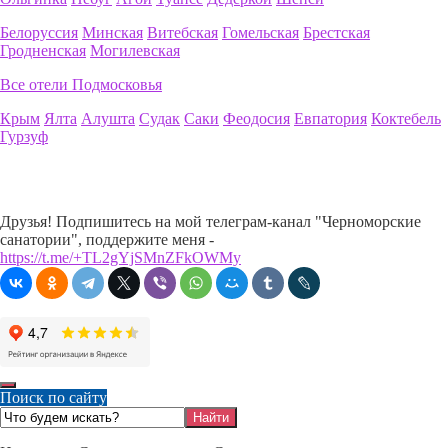
Белоруссия
Минская
Витебская
Гомельская
Брестская
Гродненская
Могилевская
Все отели Подмосковья
Крым
Ялта
Алушта
Судак
Саки
Феодосия
Евпатория
Коктебель
Гурзуф
Друзья! Подпишитесь на мой телеграм-канал "Черноморские
санатории", поддержите меня -
https://t.me/+TL2gYjSMnZFkOWMy
Поиск по сайту