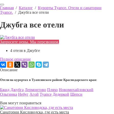
Главная
/
Каталог
/
Курорты Туапсе. Отели и санатории
Туапсе.
/
Джубга все отели
Джубга все отели
Запросите цены. Мы перезвоним.
4 отеля в Джубге
Полное описание
Описание
Отели на курортах в Туапсинском районе Краснодарского края:
Бжид
Джубга
Лермонтово
Пляхо
Новомихайловский
Ольгинка
Небуг
Агой
Туапсе
Дедеркой
Шепси
Вам могут понравиться
Санатории Кисловодска, где есть места