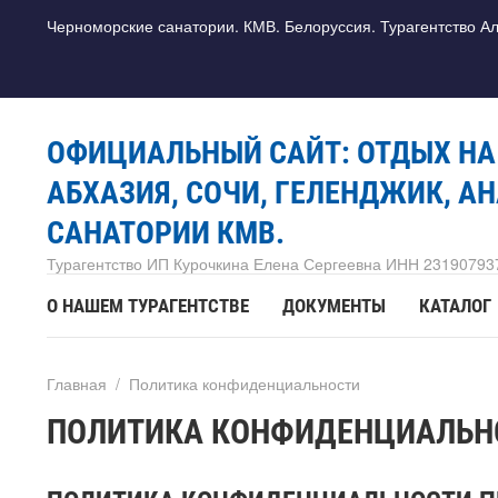
Черноморские санатории. КМВ. Белоруссия. Турагентство А
ОФИЦИАЛЬНЫЙ САЙТ: ОТДЫХ НА
АБХАЗИЯ, СОЧИ, ГЕЛЕНДЖИК, АН
САНАТОРИИ КМВ.
Турагентство ИП Курочкина Елена Сергеевна ИНН 23190793
О НАШЕМ ТУРАГЕНТСТВЕ
ДОКУМЕНТЫ
КАТАЛОГ
Главная
/
Политика конфиденциальности
ПОЛИТИКА КОНФИДЕНЦИАЛЬН