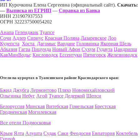
ИП Курочкина Елена Сергеевна (официальный сайт).
Скачать:
—
Выписка из ЕГРИП
—
Справка из Банка
ИНН 231907937553
ОГРН 322237500054202
Анапа
Геленджик
Туапсе
Сочи
Адлер
Сириус
Красная Поляна
Лазаревское
Лоо
Кудепста
Хоста
Дагомыс
Вардане
Головинка
Якорная Щель
Абхазия
Гагра
Пицунда
Новый Афон
Сухум
Гудаута
Цандрипш
КавМинВоды
:
Кисловодск
Ессентуки
Пятигорск
Железноводск
Отели на курортах в Туапсинском районе Краснодарского края:
Бжид
Джубга
Лермонтово
Пляхо
Новомихайловский
Ольгинка
Небуг
Агой
Туапсе
Дедеркой
Шепси
Белоруссия
Минская
Витебская
Гомельская
Брестская
Гродненская
Могилевская
Все отели Подмосковья
Крым
Ялта
Алушта
Судак
Саки
Феодосия
Евпатория
Коктебель
Гурзуф