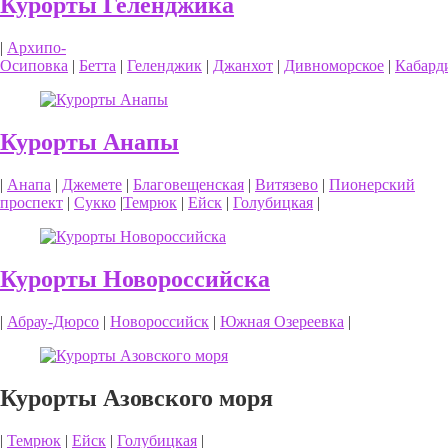
Курорты Геленджика
|
Архипо-
Осиповка
|
Бетта
|
Геленджик
|
Джанхот
|
Дивноморское
|
Кабард
Курорты Анапы
|
Анапа
|
Джемете
|
Благовещенская
|
Витязево
|
Пионерский
проспект
|
Сукко
|
Темрюк
|
Ейск
|
Голубицкая
|
Курорты Новороссийска
|
Абрау-Дюрсо
|
Новороссийск
|
Южная Озереевка
|
Курорты Азовского моря
|
Темрюк
|
Ейск
|
Голубицкая
|