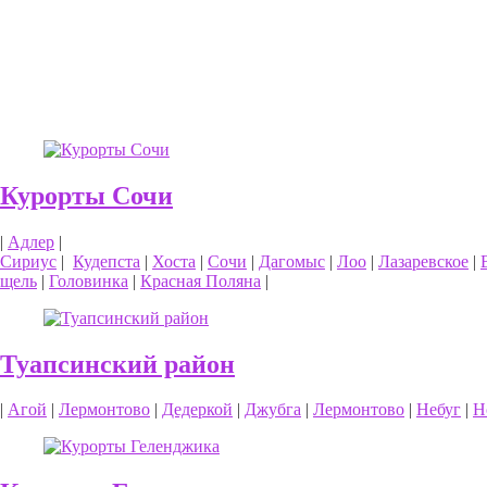
Курорты Сочи
|
Адлер
|
Сириус
|
Кудепста
|
Хоста
|
Сочи
|
Дагомыс
|
Лоо
|
Лазаревское
|
щель
|
Головинка
|
Красная Поляна
|
Туапсинский район
|
Агой
|
Лермонтово
|
Дедеркой
|
Джубга
|
Лермонтово
|
Небуг
|
Н