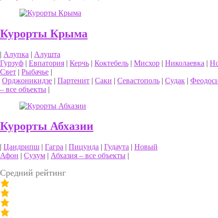
Курорты Крыма
|
Алупка
|
Алушта
Гурзуф
|
Евпатория
|
Керчь
|
Коктебель
|
Мисхор
|
Николаевка
|
Н
Свет
|
Рыбачье
|
Орджоникидзе
|
Партенит
|
Саки
|
Севастополь
|
Судак
|
Феодос
– все объекты
|
Курорты Абхазии
|
Цандрипш
|
Гагра
|
Пицунда
|
Гудаута
|
Новый
Афон
|
Сухум
|
Абхазия – все объекты
|
Средний рейтинг