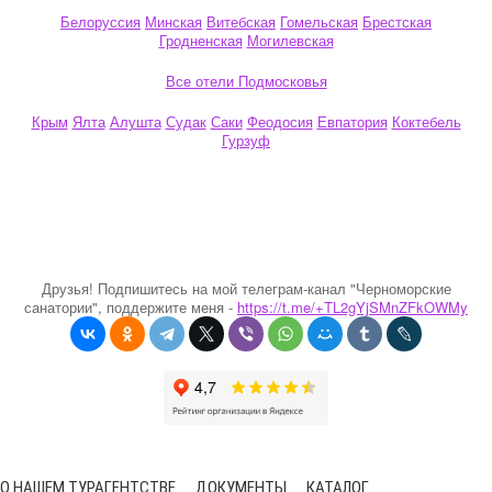
Белоруссия
Минская
Витебская
Гомельская
Брестская
Гродненская
Могилевская
Все отели Подмосковья
Крым
Ялта
Алушта
Судак
Саки
Феодосия
Евпатория
Коктебель
Гурзуф
Друзья! Подпишитесь на мой телеграм-канал "Черноморские
санатории", поддержите меня -
https://t.me/+TL2gYjSMnZFkOWMy
О НАШЕМ ТУРАГЕНТСТВЕ
ДОКУМЕНТЫ
КАТАЛОГ