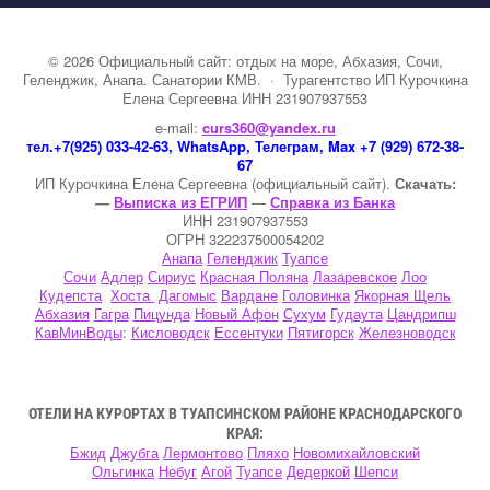
©
2026
Официальный сайт: отдых на море, Абхазия, Сочи,
Геленджик, Анапа. Санатории КМВ.
·
Турагентство ИП Курочкина
Елена Сергеевна ИНН 231907937553
e-mail:
curs360@yandex.ru
тел.+7(925) 033-42-63, WhatsApp, Телеграм, Max +7 (929) 672-38-
67
ИП Курочкина Елена Сергеевна (официальный сайт).
Скачать:
—
Выписка из ЕГРИП
—
Справка из Банка
ИНН 231907937553
ОГРН 322237500054202
Анапа
Геленджик
Туапсе
Сочи
Адлер
Сириус
Красная Поляна
Лазаревское
Лоо
Кудепста
Хоста
Дагомыс
Вардане
Головинка
Якорная Щель
Абхазия
Гагра
Пицунда
Новый Афон
Сухум
Гудаута
Цандрипш
КавМинВоды
:
Кисловодск
Ессентуки
Пятигорск
Железноводск
ОТЕЛИ НА КУРОРТАХ В ТУАПСИНСКОМ РАЙОНЕ КРАСНОДАРСКОГО
КРАЯ:
Бжид
Джубга
Лермонтово
Пляхо
Новомихайловский
Ольгинка
Небуг
Агой
Туапсе
Дедеркой
Шепси