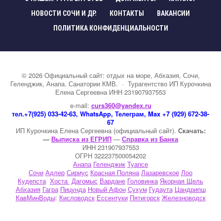
НОВОСТИ СОЧИ И ДР.
КОНТАКТЫ
ВАКАНСИИ
ПОЛИТИКА КОНФИДЕНЦИАЛЬНОСТИ
©
2026
Официальный сайт: отдых на море, Абхазия, Сочи,
Геленджик, Анапа. Санатории КМВ.
·
Турагентство ИП Курочкина
Елена Сергеевна ИНН 231907937553
e-mail:
curs360@yandex.ru
тел.+7(925) 033-42-63, WhatsApp, Телеграм, Max +7 (929) 672-38-
67
ИП Курочкина Елена Сергеевна (официальный сайт).
Скачать:
—
Выписка из ЕГРИП
—
Справка из Банка
ИНН 231907937553
ОГРН 322237500054202
Анапа
Геленджик
Туапсе
Сочи
Адлер
Сириус
Красная Поляна
Лазаревское
Лоо
Кудепста
Хоста
Дагомыс
Вардане
Головинка
Якорная Щель
Абхазия
Гагра
Пицунда
Новый Афон
Сухум
Гудаута
Цандрипш
КавМинВоды
:
Кисловодск
Ессентуки
Пятигорск
Железноводск