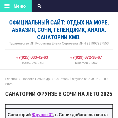
Меню
ОФИЦИАЛЬНЫЙ САЙТ: ОТДЫХ НА МОРЕ,
АБХАЗИЯ, СОЧИ, ГЕЛЕНДЖИК, АНАПА.
САНАТОРИИ КМВ.
Турагентство ИП Курочкина Елена Сергеевна ИНН 231907937553
+7(925) 033-42-63
+7(929) 672-38-67
Позвоните нам
Телефон и Max
Главная
/
Новости Сочи и др.
/
Санаторий Фрунзе в Сочи на ЛЕТО
2025
САНАТОРИЙ ФРУНЗЕ В СОЧИ НА ЛЕТО 2025
Санаторий
Фрунзе 3*
, г. Сочи: добавлена квота