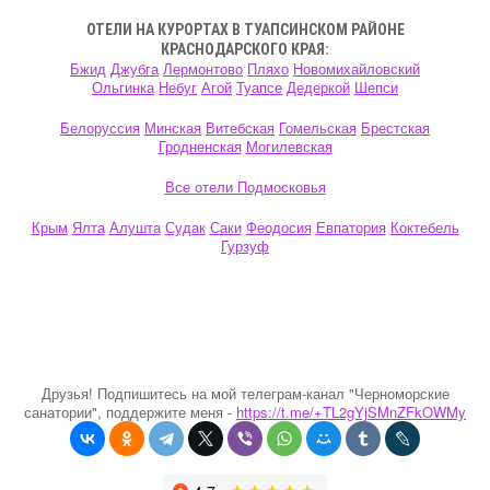
ОТЕЛИ НА КУРОРТАХ В ТУАПСИНСКОМ РАЙОНЕ
КРАСНОДАРСКОГО КРАЯ:
Бжид
Джубга
Лермонтово
Пляхо
Новомихайловский
Ольгинка
Небуг
Агой
Туапсе
Дедеркой
Шепси
Белоруссия
Минская
Витебская
Гомельская
Брестская
Гродненская
Могилевская
Все отели Подмосковья
Крым
Ялта
Алушта
Судак
Саки
Феодосия
Евпатория
Коктебель
Гурзуф
Друзья! Подпишитесь на мой телеграм-канал "Черноморские
санатории", поддержите меня -
https://t.me/+TL2gYjSMnZFkOWMy