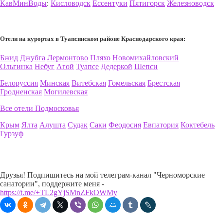
КавМинВоды
:
Кисловодск
Ессентуки
Пятигорск
Железноводск
Отели на курортах в Туапсинском районе Краснодарского края:
Бжид
Джубга
Лермонтово
Пляхо
Новомихайловский
Ольгинка
Небуг
Агой
Туапсе
Дедеркой
Шепси
Белоруссия
Минская
Витебская
Гомельская
Брестская
Гродненская
Могилевская
Все отели Подмосковья
Крым
Ялта
Алушта
Судак
Саки
Феодосия
Евпатория
Коктебель
Гурзуф
Друзья! Подпишитесь на мой телеграм-канал "Черноморские
санатории", поддержите меня -
https://t.me/+TL2gYjSMnZFkOWMy