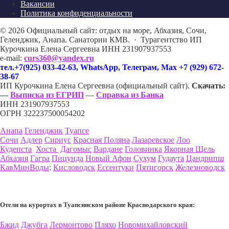
Вакансии
Политика конфиденциальности
©
2026
Официальный сайт: отдых на море, Абхазия, Сочи,
Геленджик, Анапа. Санатории КМВ.
·
Турагентство ИП
Курочкина Елена Сергеевна ИНН 231907937553
e-mail:
curs360@yandex.ru
тел.+7(925) 033-42-63, WhatsApp, Телеграм, Max +7 (929) 672-
38-67
ИП Курочкина Елена Сергеевна (официальный сайт).
Скачать:
—
Выписка из ЕГРИП
—
Справка из Банка
ИНН 231907937553
ОГРН 322237500054202
Анапа
Геленджик
Туапсе
Сочи
Адлер
Сириус
Красная Поляна
Лазаревское
Лоо
Кудепста
Хоста
Дагомыс
Вардане
Головинка
Якорная Щель
Абхазия
Гагра
Пицунда
Новый Афон
Сухум
Гудаута
Цандрипш
КавМинВоды
:
Кисловодск
Ессентуки
Пятигорск
Железноводск
Отели на курортах в Туапсинском районе Краснодарского края:
Бжид
Джубга
Лермонтово
Пляхо
Новомихайловский