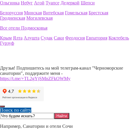
Ольгинка
Небуг
Агой
Туапсе
Дедеркой
Шепси
Белоруссия
Минская
Витебская
Гомельская
Брестская
Гродненская
Могилевская
Все отели Подмосковья
Крым
Ялта
Алушта
Судак
Саки
Феодосия
Евпатория
Коктебель
Гурзуф
Друзья! Подпишитесь на мой телеграм-канал "Черноморские
санатории", поддержите меня -
https://t.me/+TL2gYjSMnZFkOWMy
Поиск по сайту
Например,
Санатории и отели Сочи