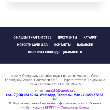
О НАШЕМ ТУРАГЕНТСТВЕ
ДОКУМЕНТЫ
КАТАЛОГ
НОВОСТИ СОЧИ И ДР.
КОНТАКТЫ
ВАКАНСИИ
ПОЛИТИКА КОНФИДЕНЦИАЛЬНОСТИ
©
2026
Официальный сайт: отдых на море, Абхазия, Сочи,
Геленджик, Анапа. Санатории КМВ.
·
Турагентство ИП Курочкина
Елена Сергеевна ИНН 231907937553
e-mail:
curs360@yandex.ru
тел.+7(925) 033-42-63, WhatsApp, Телеграм, Max +7 (929) 672-38-
67
ИП Курочкина Елена Сергеевна (официальный сайт).
Скачать:
—
Выписка из ЕГРИП
—
Справка из Банка