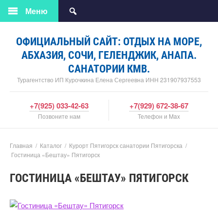
Меню
ОФИЦИАЛЬНЫЙ САЙТ: ОТДЫХ НА МОРЕ,
АБХАЗИЯ, СОЧИ, ГЕЛЕНДЖИК, АНАПА.
САНАТОРИИ КМВ.
Турагентство ИП Курочкина Елена Сергеевна ИНН 231907937553
+7(925) 033-42-63
+7(929) 672-38-67
Позвоните нам
Телефон и Max
Главная
/
Каталог
/
Курорт Пятигорск санатории Пятигорска
/
Гостиница «Бештау» Пятигорск
ГОСТИНИЦА «БЕШТАУ» ПЯТИГОРСК