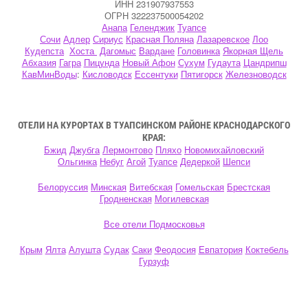
ИНН 231907937553
ОГРН 322237500054202
Анапа
Геленджик
Туапсе
Сочи
Адлер
Сириус
Красная Поляна
Лазаревское
Лоо
Кудепста
Хоста
Дагомыс
Вардане
Головинка
Якорная Щель
Абхазия
Гагра
Пицунда
Новый Афон
Сухум
Гудаута
Цандрипш
КавМинВоды
:
Кисловодск
Ессентуки
Пятигорск
Железноводск
ОТЕЛИ НА КУРОРТАХ В ТУАПСИНСКОМ РАЙОНЕ КРАСНОДАРСКОГО
КРАЯ:
Бжид
Джубга
Лермонтово
Пляхо
Новомихайловский
Ольгинка
Небуг
Агой
Туапсе
Дедеркой
Шепси
Белоруссия
Минская
Витебская
Гомельская
Брестская
Гродненская
Могилевская
Все отели Подмосковья
Крым
Ялта
Алушта
Судак
Саки
Феодосия
Евпатория
Коктебель
Гурзуф